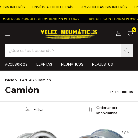
SIN INTERÉS
ENVÍOS A TODO EL PAÍS
3 Y 6 CUOTAS SIN INTERÉS
ENVÍ
HASTA UN 20% OFF, SI RETIRAS EN EL LOCAL
10% OFF CON TRANSFERENCIA
0
ACCESORIOS
LLANTAS
NEUMÁTICOS
REPUESTOS
Inicio
>
LLANTAS
>
Camión
Camión
13 productos
Ordenar por:
Filtrar
Más vendidos
1
/
5