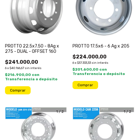
PROTTO 22.5x7.50 - 8Ag x
PROTTO 17.5x6 - 6 Ag x 205
275 - DUAL - OFFSET 160
$224.000,00
$241.000,00
6
x
$37.333,33
sin interés
6
x
$40.166,67
sin interés
$201.600,00
con
Transferencia o depósito
$216.900,00
con
Transferencia o depósito
1
/
2
1
/
2