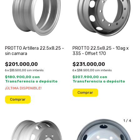
PROTTO Artillera 22.5x8.25 -
PROTTO 22.5x8.25 - 10ag x
sin camara
335 - Offset 170
$201.000,00
$231.000,00
6
x
$33.500,00
sin interés
6
x
$38.500,00
sin interés
$180.900,00
con
$207.900,00
con
Transferencia o depósito
Transferencia o depósito
¡ÚLTIMA DISPONIBLE!
1
/
4