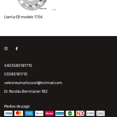
Llanta EB modelo 1756
5403585181710
03585181710
velezneumaticossrl@hotmail.com
Dr. Nicolás Berrotaran 182
Medios de pago