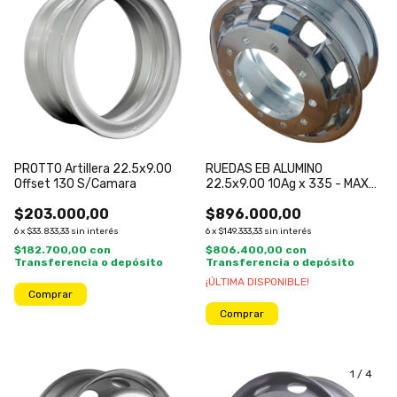
PROTTO Artillera 22.5x9.00
RUEDAS EB ALUMINO
Offset 130 S/Camara
22.5x9.00 10Ag x 335 - MAX
4.000KG
$203.000,00
$896.000,00
6
x
$33.833,33
sin interés
6
x
$149.333,33
sin interés
$182.700,00
con
$806.400,00
con
Transferencia o depósito
Transferencia o depósito
¡ÚLTIMA DISPONIBLE!
1
/
4