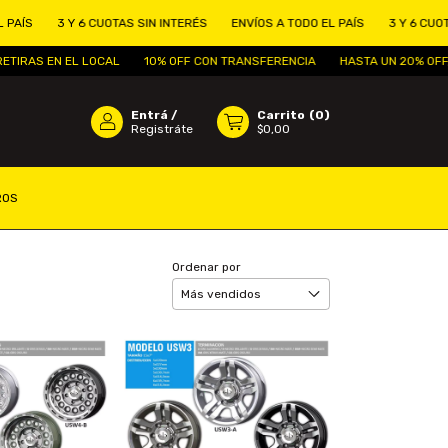
3 Y 6 CUOTAS SIN INTERÉS
ENVÍOS A TODO EL PAÍS
3 Y 6 CUOTAS SI
AS EN EL LOCAL
10% OFF CON TRANSFERENCIA
HASTA UN 20% OFF, SI R
Entrá
/
Carrito
(
0
)
Registráte
$0,00
ROS
Ordenar por