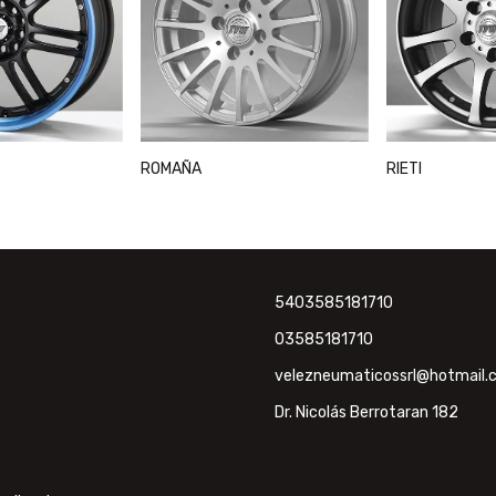
ROMAÑA
RIETI
5403585181710
03585181710
velezneumaticossrl@hotmail.
Dr. Nicolás Berrotaran 182