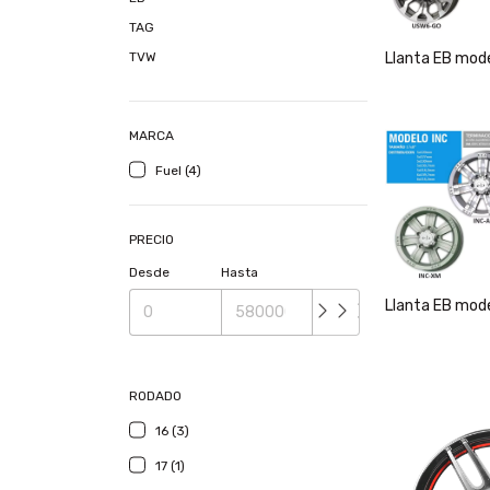
TAG
Llanta EB mod
TVW
MARCA
Fuel (4)
PRECIO
Desde
Hasta
Llanta EB mode
RODADO
16 (3)
17 (1)