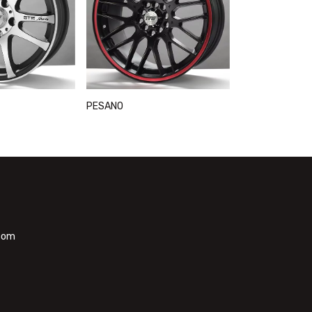
PESANO
com